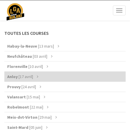
Toggl
naviga
TOUTES LES COURSES
Habay-la-Neuve
[13 mars]
Neufchâteau
[03 avril]
Florenville
[10 avril]
Anloy
[17 avril]
Prouvy
[24 avril]
Valansart
[15 mai]
Robelmont
[22 mai]
Meix-dvt-Virton
[29 mai]
Saint-Mard
[05 juin]