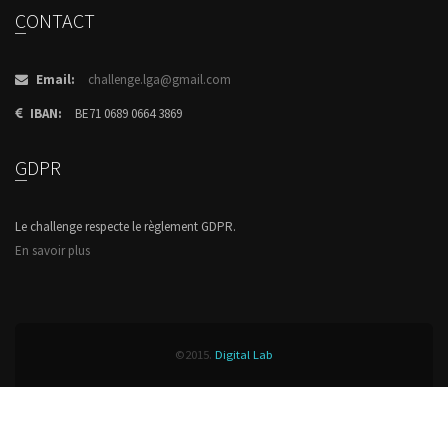
CONTACT
Email:
challenge.lga@gmail.com
IBAN:
BE71 0689 0664 3869
GDPR
Le challenge respecte le règlement GDPR.
En savoir plus
©2015.
Digital Lab