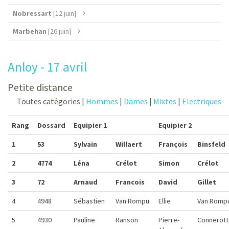
Nobressart
[12 juin]
Marbehan
[26 juin]
Anloy - 17 avril
Petite distance
Toutes catégories |
Hommes
|
Dames
|
Mixtes
|
Electriques
Rang
Dossard
Equipier 1
Equipier 2
1
53
Sylvain
Willaert
François
Binsfeld
2
4774
Léna
Crélot
Simon
Crélot
3
72
Arnaud
Francois
David
Gillet
4
4948
Sébastien
Van Rompu
Ellie
Van Romp
5
4930
Pauline
Ranson
Pierre-
Connerot