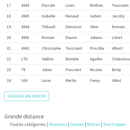
17
4943
Pascale
Louis
Mathias
Toussaint
18
4945
Isabelle
Renaud
Gatien
Jacoby
19
4944
Thibault
Denoncin
Aline
Romain
20
4941
Romain
Dauvin
Juliana
Lobet
21
4942
Christophe
Toussaint
Priscillia
Albert
22
170
Valérie
Bomble
Agathe
Chabotea
23
79
Julien
Poncelet
Nicolas
Body
24
169
Lucie
Martin
Fanny
Gillet
SIGNALER UNE ERREUR
Grande distance
Toutes catégories |
Hommes
|
Dames
|
Mixtes
|
Electriques