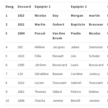
Rang
Dossard
Equipier 1
Equipier 2
1
1013
Nicolas
Day
Morgan
martin
2
1011
Martin
Gobert
Baptiste
Brasseur
3
1004
Pascal
Van Den
Paulin
Nicolas
Broek
4
202
Hélène
Jacques
Julien
Sannoisin
5
1023
Félix
Renault
Léo
Scholer
6
1005
Jérôme
Bossicard
Louis
Bossicard
7
124
Géraldine
Bauwin
Caroline
Jodocy
8
1022
Lucien
Toussaint
Gabriel
Toussaint
9
1882
Thomas
Gillard
Patrice
Delime
10
1866
Chacha
Jemine
Benoît
Jemine