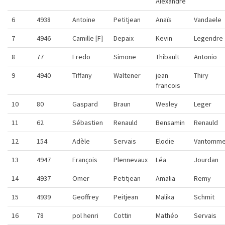
Alexandre
6
4938
Antoine
Petitjean
Anaïs
Vandaele
7
4946
Camille [F]
Depaix
Kevin
Legendre
8
77
Fredo
Simone
Thibault
Antonio
9
4940
Tiffany
Waltener
jean
Thiry
francois
10
80
Gaspard
Braun
Wesley
Leger
11
62
Sébastien
Renauld
Bensamin
Renauld
12
154
Adèle
Servais
Elodie
Vantomm
13
4947
François
Plennevaux
Léa
Jourdan
14
4937
Omer
Petitjean
Amalia
Remy
15
4939
Geoffrey
Peitjean
Malika
Schmit
16
78
pol henri
Cottin
Mathéo
Servais